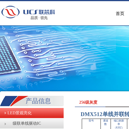
首页
产品信息
256级灰度
LED景观亮化
DMX512
单线并联
型号
通道
端口刷新
级联单线驱动IC
数
率
（KHZ）